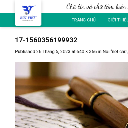
Skip
Chữ tín và chữ tâm luôn 
to
content
TRANG CHỦ
GIỚI THIỆ
17-1560356199932
Published
26 Tháng 5, 2023
at
640 × 366
in
Nói “nét chữ