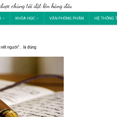
được chúng tôi đặt lên hàng đầu
U
KHÓA HỌC
VĂN PHÒNG PHẨM
HỆ THỐNG 
, nết người”… là đúng