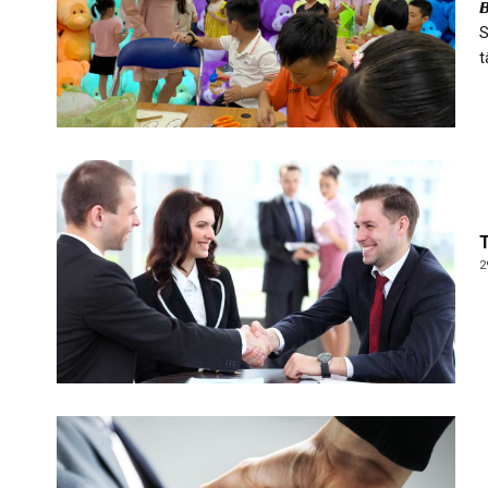

S
t
T
2