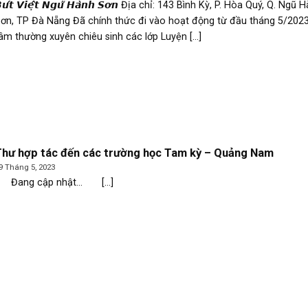
𝙪́𝙩 𝙑𝙞𝙚̣̂𝙩 𝙉𝙜𝙪̃ 𝙃𝙖̀𝙣𝙝 𝙎𝙤̛𝙣 Địa chỉ: 143 Bình Kỳ, P. Hòa Quý, Q. Ngũ 
ơn, TP Đà Nẵng Đã chính thức đi vào hoạt động từ đầu tháng 5/2023
âm thường xuyên chiêu sinh các lớp Luyện [...]
hư hợp tác đến các trường học Tam kỳ – Quảng Nam
9 Tháng 5, 2023
Đang cập nhật… [...]