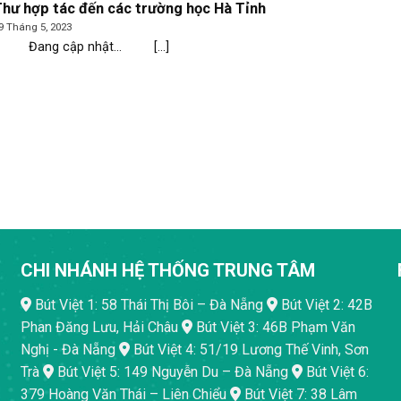
hư hợp tác đến các trường học Hà Tỉnh
9 Tháng 5, 2023
Đang cập nhật… [...]
CHI NHÁNH HỆ THỐNG TRUNG TÂM
Bút Việt 1: 58 Thái Thị Bôi – Đà Nẵng
Bút Việt 2: 42B
Phan Đăng Lưu, Hải Châu
Bút Việt 3: 46B Phạm Văn
Nghị - Đà Nẵng
Bút Việt 4: 51/19 Lương Thế Vinh, Sơn
Trà
Bút Việt 5: 149 Nguyễn Du – Đà Nẵng
Bút Việt 6:
379 Hoàng Văn Thái – Liên Chiểu
Bút Việt 7: 38 Lâm