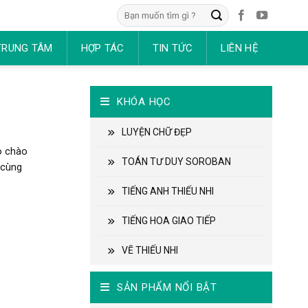
Tìm
kiếm:
TRUNG TÂM
HỢP TÁC
TIN TỨC
LIÊN HỆ
KHÓA HỌC
LUYỆN CHỮ ĐẸP
o chào
TOÁN TƯ DUY SOROBAN
 cùng
TIẾNG ANH THIẾU NHI
TIẾNG HOA GIAO TIẾP
VẼ THIẾU NHI
SẢN PHẨM NỔI BẬT