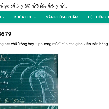
được chúng tôi đặt lên hàng đầu
U
KHÓA HỌC
VĂN PHÒNG PHẨM
HỆ THỐNG 
8679
 nét chữ “rồng bay – phượng múa” của các giáo viên trên bảng