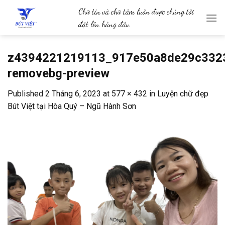
Skip
Chữ tín và chữ tâm luôn được chúng tôi
to
đặt lên hàng đầu
content
z4394221219113_917e50a8de29c332
removebg-preview
Published
2 Tháng 6, 2023
at
577 × 432
in
Luyện chữ đẹp
Bút Việt tại Hòa Quý – Ngũ Hành Sơn